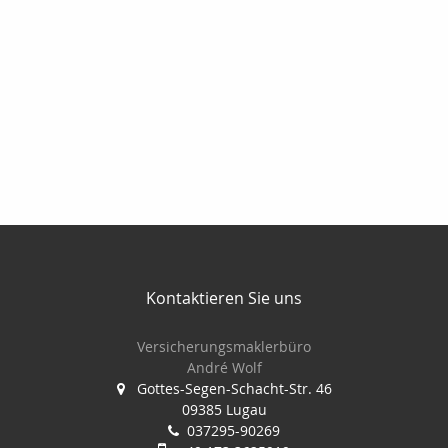
Kontaktieren Sie uns
Versicherungsmaklerbüro
André Wolf
Gottes-Segen-Schacht-Str. 46
09385 Lugau
037295-90269