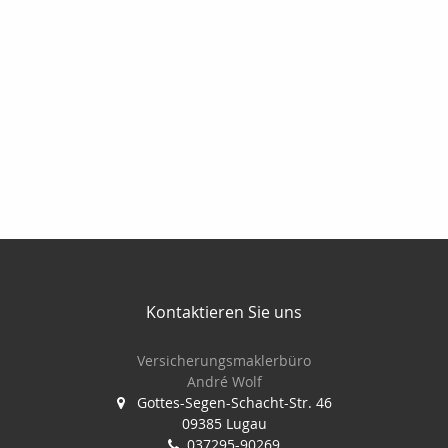
Kontaktieren Sie uns
Versicherungsmaklerbüro
André Wolf
Gottes-Segen-Schacht-Str. 46
09385 Lugau
037295-90269